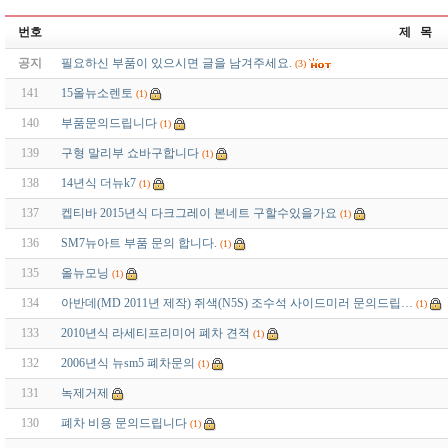
번호
제 목
공지
필요하신 부품이 있으시면 글을 남겨주세요.
(3)
141
15올뉴소렌토
(1)
140
부품문의드립니다
(1)
139
구형 말리부 쇼바구합니다
(1)
138
14년식 더뉴k7
(1)
137
켑티바 2015년식 다크그레이 본네트 구할수있을가요
(1)
136
SM7뉴아트 부품 문의 합니다.
(1)
135
올뉴모닝
(1)
134
아반데(MD 2011년 제작) 쥐색(N5S) 조수석 사이드미러 문의드립…
(1)
133
2010년식 라세티프리미어 폐차 견적
(1)
132
2006년식 뉴sm5 폐차문의
(1)
131
녹제거제
130
폐차 비용 문의드립니다
(1)