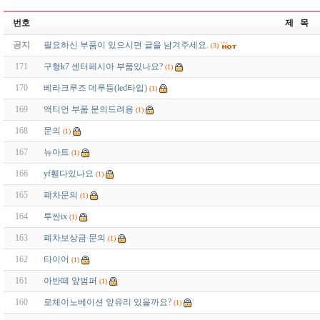
번호
제 목
공지
필요하신 부품이 있으시면 글을 남겨주세요.
(3)
171
구형k7 센터페시아 부품있나요?
(1)
170
베라크루즈 데루등(led타입)
(1)
169
액티언 부품 문의드려용
(1)
168
문의
(1)
167
뉴아트
(1)
166
yf휀다있나요
(1)
165
폐차문의
(1)
164
투싼ix
(1)
163
폐차보상금 문의
(1)
162
타이어
(1)
161
아반떼 앞범퍼
(1)
160
로체이노베이션 앞유리 있을까요?
(1)