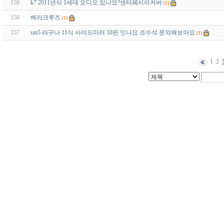
159
k7 2011년식 1세대 오디오 있나요?센터페시아커버
(1)
158
베라크루즈
(1)
157
sm5 라구나 11식 사이드미러 10핀 잇나요 조수석 문의해보아요
(1)
1
2